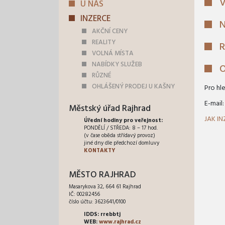
U NÁS
INZERCE
N
AKČNÍ CENY
REALITY
VOLNÁ MÍSTA
NABÍDKY SLUŽEB
O
RŮZNÉ
OHLÁŠENÝ PRODEJ U KAŠNY
Pro hl
E-mail
Městský úřad Rajhrad
JAK I
Úřední hodiny pro veřejnost:
PONDĚLÍ / STŘEDA: 8 – 17 hod.
(v čase oběda střídavý provoz)
jiné dny dle předchozí domluvy
KONTAKTY
MĚSTO RAJHRAD
Masarykova 32, 664 61 Rajhrad
IČ: 00282456
číslo účtu: 3623641/0100
IDDS: rrebbtj
WEB:
www.rajhrad.cz