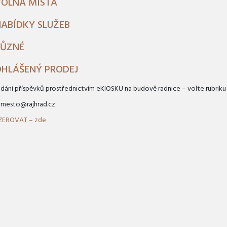
VOLNÁ MÍSTA
ABÍDKY SLUŽEB
RŮZNÉ
HLÁŠENÝ PRODEJ
edání příspěvků prostřednictvím eKIOSKU na budově radnice – volte rubriku
: mesto@rajhrad.cz
NZEROVAT – zde