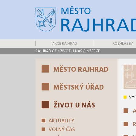
AKCE RAJHRAD
ROZHLASEM
RAJHRAD.CZ
/
ŽIVOT U NÁS
/
INZERCE
MĚSTO RAJHRAD
MĚSTSKÝ ÚŘAD
VÝB
ŽIVOT U NÁS
A
AKTUALITY
R
VOLNÝ ČAS