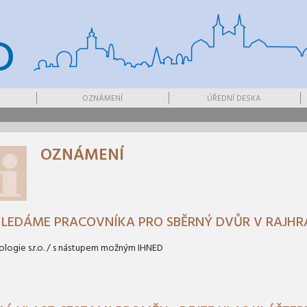
OZNÁMENÍ
ÚŘEDNÍ DESKA
OZNÁMENÍ
LEDÁME PRACOVNÍKA PRO SBĚRNÝ DVŮR V RAJHR
ologie s.r.o. / s nástupem možným IHNED