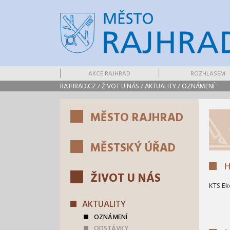
AKCE RAJHRAD
ROZHLASEM
RAJHRAD.CZ
/
ŽIVOT U NÁS
/
AKTUALITY
/
OZNÁMENÍ
MĚSTO RAJHRAD
MĚSTSKÝ ÚŘAD
H
ŽIVOT U NÁS
KTS Ek
AKTUALITY
OZNÁMENÍ
ODSTÁVKY