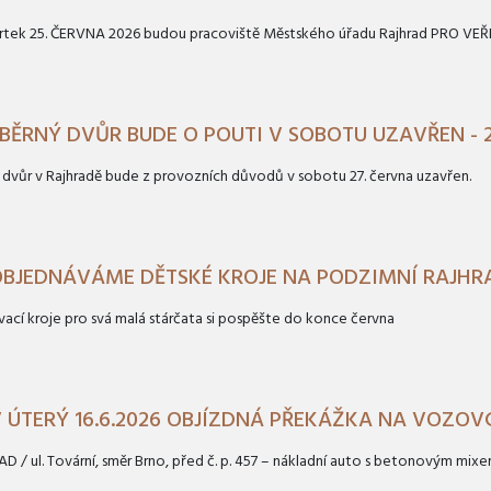
rtek 25. ČERVNA 2026 budou pracoviště Městského úřadu Rajhrad PRO V
BĚRNÝ DVŮR BUDE O POUTI V SOBOTU UZAVŘEN - 2
 dvůr v Rajhradě bude z provozních důvodů v sobotu 27. června uzavřen.
BJEDNÁVÁME DĚTSKÉ KROJE NA PODZIMNÍ RAJHR
rvací kroje pro svá malá stárčata si pospěšte do konce června
 ÚTERÝ 16.6.2026 OBJÍZDNÁ PŘEKÁŽKA NA VOZOVC
D / ul. Tovární, směr Brno, před č. p. 457 – nákladní auto s betonovým mix