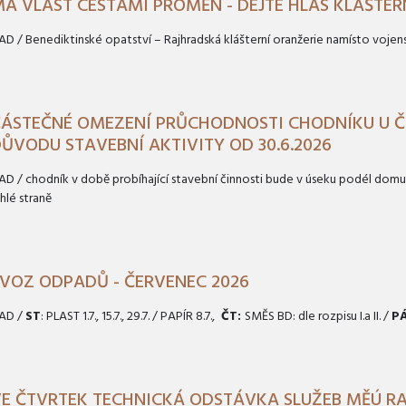
Á VLAST CESTAMI PROMĚN - DEJTE HLAS KLÁŠTER
D / Benediktinské opatství – Rajhradská klášterní oranžerie namísto voj
ÁSTEČNÉ OMEZENÍ PRŮCHODNOSTI CHODNÍKU U Č.
ŮVODU STAVEBNÍ AKTIVITY OD 30.6.2026
D / chodník v době probíhající stavební činnosti bude v úseku podél dom
hlé straně
VOZ ODPADŮ - ČERVENEC 2026
AD /
ST
: PLAST 1.7., 15.7., 29.7. / PAPÍR 8.7.,
ČT:
SMĚS BD: dle rozpisu I.a II. /
PÁ
E ČTVRTEK TECHNICKÁ ODSTÁVKA SLUŽEB MĚÚ RA