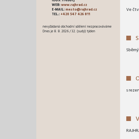
IDDS: rrebbtj
WEB:
www.rajhrad.cz
Ve čtv
E-MAIL:
mesto@rajhrad.cz
TEL.:
+420 547 426 811
nevyžádaná obchodní sdělení nezpracováváme
Dnes je 8. 8. 2026 / 32. (sudý) týden
S
Sběrný
O
s reze
V
RAJHRA