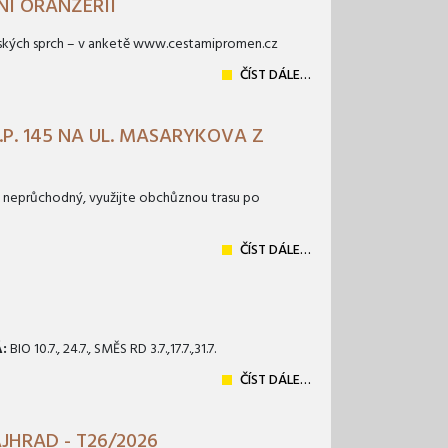
NÍ ORANŽERII
enských sprch – v anketě www.cestamipromen.cz
ČÍST DÁLE…
P. 145 NA UL. MASARYKOVA Z
u neprůchodný, využijte obchůznou trasu po
ČÍST DÁLE…
:
BIO 10.7., 24.7., SMĚS RD 3.7.,17.7.,31.7.
ČÍST DÁLE…
JHRAD - T26/2026