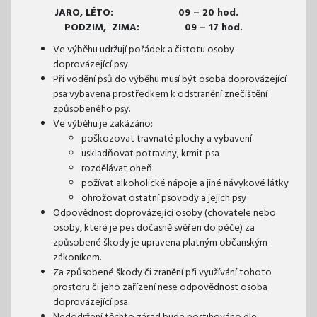
JARO, LÉTO: 09 – 20 hod.
PODZIM, ZIMA: 09 – 17 hod.
Ve výběhu udržují pořádek a čistotu osoby
doprovázející psy.
Při vodění psů do výběhu musí být osoba doprovázející
psa vybavena prostředkem k odstranění znečištění
způsobeného psy.
Ve výběhu je zakázáno:
poškozovat travnaté plochy a vybavení
uskladňovat potraviny, krmit psa
rozdělávat oheň
požívat alkoholické nápoje a jiné návykové látky
ohrožovat ostatní psovody a jejich psy
Odpovědnost doprovázející osoby (chovatele nebo
osoby, které je pes dočasně svěřen do péče) za
způsobené škody je upravena platným občanským
zákoníkem.
Za způsobené škody či zranění při využívání tohoto
prostoru či jeho zařízení nese odpovědnost osoba
doprovázející psa.