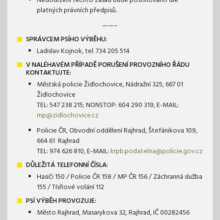
Nedodržení těchto zásad bude postihováno dle
platných právních předpisů.
——–
SPRÁVCEM PSÍHO VÝBĚHU:
Ladislav Kojnok, tel. 734 205 514
V NALÉHAVÉM PŘÍPADĚ PORUŠENÍ PROVOZNÍHO ŘÁDU
KONTAKTUJTE:
Městská policie Židlochovice, Nádražní 325, 667 01
Židlochovice
TEL: 547 238 215; NONSTOP: 604 290 319, E-MAIL:
mp@zidlochovice.cz
Policie ČR, Obvodní oddělení Rajhrad, Štefánikova 109,
664 61 Rajhrad
TEL: 974 626 810, E-MAIL:
krpb.podatelna@policie.gov.cz
DŮLEŽITÁ TELEFONNÍ ČÍSLA:
Hasiči 150 / Policie ČR 158 / MP ČR 156 / Záchranná služba
155 / Tísňové volání 112
PSÍ VÝBĚH PROVOZUJE:
Město Rajhrad, Masarykova 32, Rajhrad, IČ 00282456