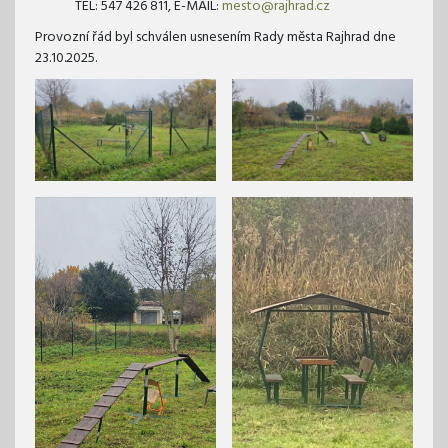
TEL: 547 426 811, E-MAIL:
mesto@rajhrad.cz
Provozní řád byl schválen usnesením Rady města Rajhrad dne
23.10.2025.