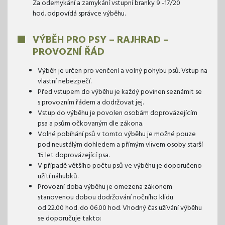
Za odemykání a zamykání vstupní branky 9 -17/20
hod. odpovídá správce výběhu.
VÝBĚH PRO PSY – RAJHRAD
–
PROVOZNÍ ŘÁD
Výběh je určen pro venčení a volný pohybu psů. Vstup na
vlastní nebezpečí.
Před vstupem do výběhu je každý povinen seznámit se
s provozním řádem a dodržovat jej.
Vstup do výběhu je povolen osobám doprovázejícím
psa a psům očkovaným dle zákona.
Volné pobíhání psů v tomto výběhu je možné pouze
pod neustálým dohledem a přímým vlivem osoby starší
15 let doprovázející psa.
V případě většího počtu psů ve výběhu je doporučeno
užití náhubků.
Provozní doba výběhu je omezena zákonem
stanovenou dobou dodržování nočního klidu
od 22.00 hod. do 06.00 hod. Vhodný čas užívání výběhu
se doporučuje takto: