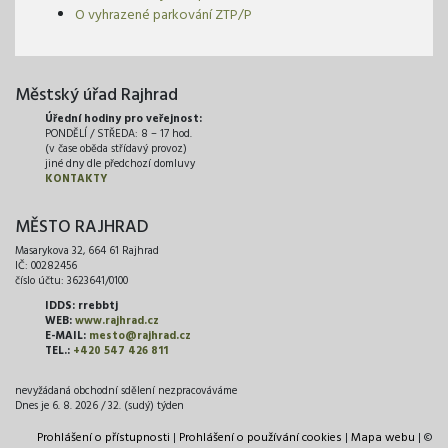
O vyhrazené parkování ZTP/P
Městský úřad Rajhrad
Úřední hodiny pro veřejnost:
PONDĚLÍ / STŘEDA: 8 – 17 hod.
(v čase oběda střídavý provoz)
jiné dny dle předchozí domluvy
KONTAKTY
MĚSTO RAJHRAD
Masarykova 32, 664 61 Rajhrad
IČ: 00282456
číslo účtu: 3623641/0100
IDDS: rrebbtj
WEB:
www.rajhrad.cz
E-MAIL:
mesto@rajhrad.cz
TEL.:
+420 547 426 811
nevyžádaná obchodní sdělení nezpracováváme
Dnes je 6. 8. 2026 / 32. (sudý) týden
Prohlášení o přístupnosti
|
Prohlášení o používání cookies
|
Mapa webu
| ©