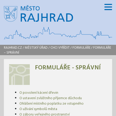
RAJHRAD.CZ
/
MĚSTSKÝ ÚŘAD
/
CHCI VYŘÍDIT
/
FORMULÁŘE
/
FORMULÁŘE
– SPRÁVNÍ
FORMULÁŘE - SPRÁVNÍ
O povolení kácení dřevin
O ustavení zvláštního příjemce důchodu
Ohlášení místního poplatku ze vstupného
O užívání symbolů města
O záboru veřejného prostranství