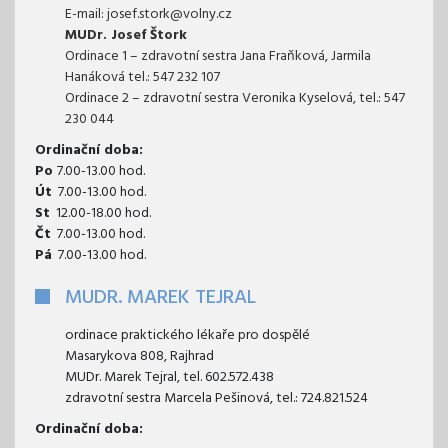
E-mail: josef.stork@volny.cz
MUDr. Josef Štork
Ordinace 1 – zdravotní sestra Jana Fraňková, Jarmila
Hanáková tel.: 547 232 107
Ordinace 2 – zdravotní sestra Veronika Kyselová, tel.: 547
230 044
Ordinační doba:
Po
7.00-13.00 hod.
Út
7.00-13.00 hod.
St
12.00-18.00 hod.
Čt
7.00-13.00 hod.
Pá
7.00-13.00 hod.
MUDR. MAREK TEJRAL
ordinace praktického lékaře pro dospělé
Masarykova 808, Rajhrad
MUDr. Marek Tejral, tel. 602.572.438
zdravotní sestra Marcela Pešinová, tel.: 724.821.524
Ordinační doba: