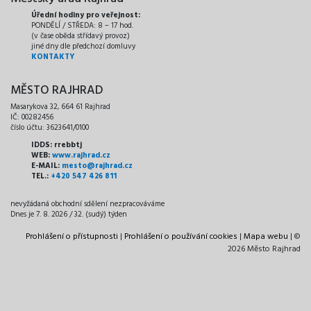
Úřední hodiny pro veřejnost:
PONDĚLÍ / STŘEDA: 8 – 17 hod.
(v čase oběda střídavý provoz)
jiné dny dle předchozí domluvy
KONTAKTY
MĚSTO RAJHRAD
Masarykova 32, 664 61 Rajhrad
IČ: 00282456
číslo účtu: 3623641/0100
IDDS: rrebbtj
WEB:
www.rajhrad.cz
E-MAIL:
mesto@rajhrad.cz
TEL.:
+420 547 426 811
nevyžádaná obchodní sdělení nezpracováváme
Dnes je 7. 8. 2026 / 32. (sudý) týden
Prohlášení o přístupnosti
|
Prohlášení o používání cookies
|
Mapa webu
| ©
2026 Město Rajhrad