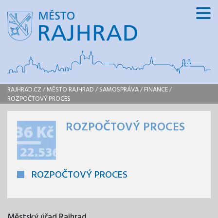
RAJHRAD.CZ
/
MĚSTO RAJHRAD
/
SAMOSPRÁVA
/
FINANCE
/
ROZPOČTOVÝ PROCES
ROZPOČTOVÝ PROCES
ROZPOČTOVÝ PROCES
Městský úřad Rajhrad