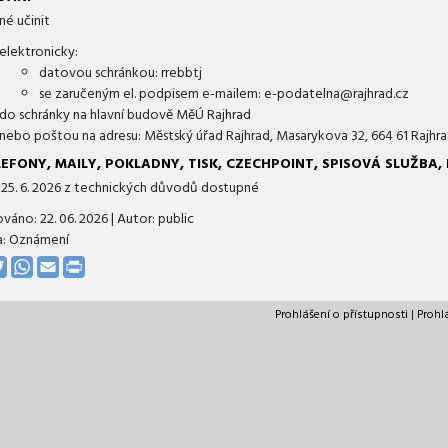
né učinit
elektronicky:
datovou schránkou: rrebbtj
se zaručeným el. podpisem e-mailem: e-podatelna@rajhrad.cz
do schránky na hlavní budově MěÚ Rajhrad
nebo poštou na adresu: Městský úřad Rajhrad, Masarykova 32, 664 61 Rajhra
LEFONY, MAILY, POKLADNY, TISK, CZECHPOINT, SPISOVÁ SLUŽBA, 
 25. 6. 2026 z technických důvodů dostupné
ováno:
22. 06. 2026
| Autor:
public
a: Oznámení
cebook
Twitter
WhatsApp
Email
Print
Prohlášení o přístupnosti
|
Prohl