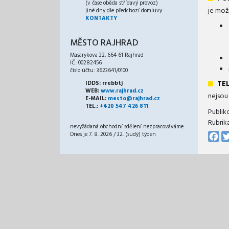
(v čase oběda střídavý provoz)
je mož
jiné dny dle předchozí domluvy
KONTAKTY
MĚSTO RAJHRAD
Masarykova 32, 664 61 Rajhrad
IČ: 00282456
číslo účtu: 3623641/0100
TE
IDDS: rrebbtj
WEB:
www.rajhrad.cz
nejsou
E-MAIL:
mesto@rajhrad.cz
TEL.:
+420 547 426 811
Publik
Rubrik
nevyžádaná obchodní sdělení nezpracováváme
Fa
Dnes je 7. 8. 2026 / 32. (sudý) týden