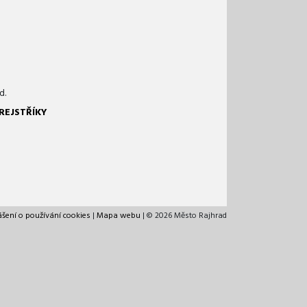
d.
REJSTŘÍKY
ášení o používání cookies
|
Mapa webu
| © 2026 Město Rajhrad