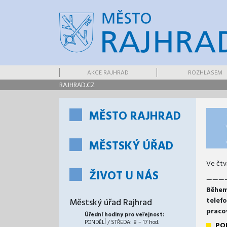
AKCE RAJHRAD
ROZHLASEM
RAJHRAD.CZ
MĚSTO RAJHRAD
MĚSTSKÝ ÚŘAD
Ve čtv
ŽIVOT U NÁS
———
Během
telef
Městský úřad Rajhrad
praco
Úřední hodiny pro veřejnost:
PONDĚLÍ / STŘEDA: 8 – 17 hod.
PO