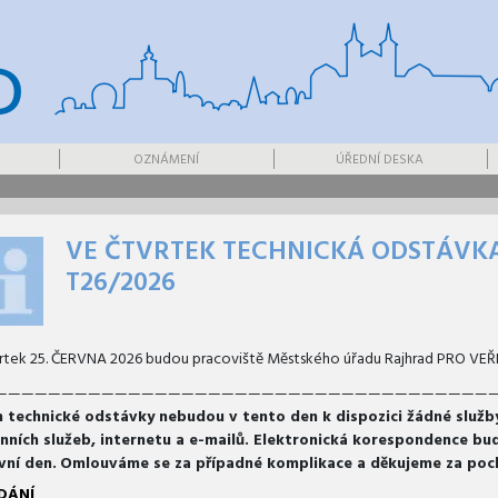
OZNÁMENÍ
ÚŘEDNÍ DESKA
VE ČTVRTEK TECHNICKÁ ODSTÁVKA
T26/2026
rtek 25. ČERVNA 2026 budou pracoviště Městského úřadu Rajhrad PRO V
—————————————————————————————————————
 technické odstávky nebudou v tento den k dispozici žádné služby 
onních služeb, internetu a e-mailů. Elektronická korespondence bu
vní den.
Omlouváme se za případné komplikace a děkujeme za poc
DÁNÍ