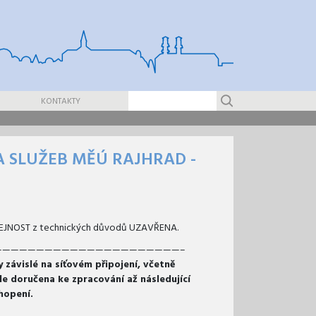
KONTAKTY
 SLUŽEB MĚÚ RAJHRAD -
EŘEJNOST z technických důvodů UZAVŘENA.
——————————————————————–
závislé na síťovém připojení, včetně
de doručena ke zpracování až následující
hopení.