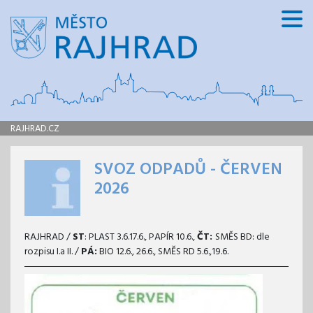
RAJHRAD.CZ
SVOZ ODPADŮ - ČERVEN
2026
RAJHRAD /
ST
: PLAST 3.6.17.6., PAPÍR 10.6.,
ČT:
SMĚS BD: dle
rozpisu I.a II. /
PÁ:
BIO 12.6., 26.6., SMĚS RD 5.6.,19.6.