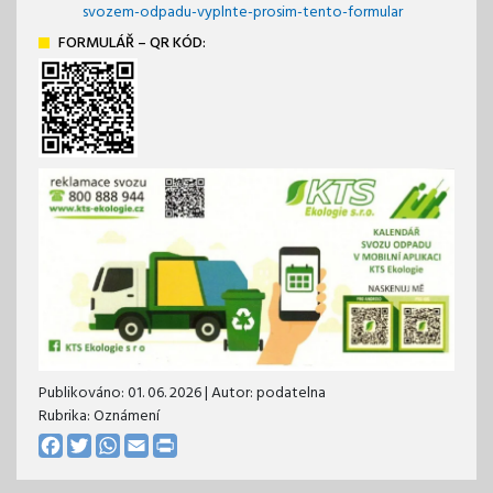
svozem-odpadu-vyplnte-prosim-tento-formular
FORMULÁŘ – QR KÓD:
Publikováno:
01. 06. 2026
| Autor:
podatelna
Rubrika: Oznámení
Facebook
Twitter
WhatsApp
Email
Print