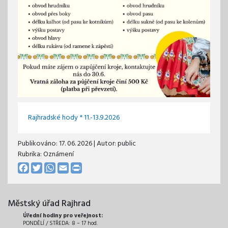
Rajhradské hody * 11.-13.9.2026
Publikováno:
17. 06. 2026
| Autor:
public
Rubrika: Oznámení
Facebook
Twitter
WhatsApp
Email
Print
Městský úřad Rajhrad
Úřední hodiny pro veřejnost:
PONDĚLÍ / STŘEDA: 8 – 17 hod.