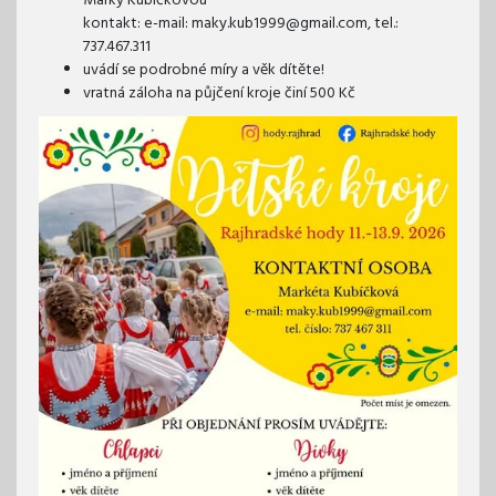
Marky Kubíčkovou
kontakt: e-mail: maky.kub1999@gmail.com, tel.:
737.467.311
uvádí se podrobné míry a věk dítěte!
vratná záloha na půjčení kroje činí 500 Kč