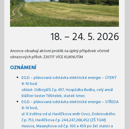
18. – 24. 5. 2026
Anonce obsahují aktivní proklik na úplný příspěvek včetně
obrazových příloh. ZJISTIT VÍCE KLIKNUTÍM
OZNÁMENÍ
EG.D – plánovaná odstávka elektrické energie – ÚTERÝ
8-10 hod.
oblast: Odbojářů č.p. 657, Hospůdka Budka, celý areál
klášter Sester Těšitelek, statek Srnec
EG.D – plánovaná odstávka elektrické energie – STŘEDA
8-14 hod.,
ul. 9. května od ul. Havlíčkova směr Úvoz, Dobrovského
č.p. 753, Havlíčkova č.p. 244,247,266,452 (ZŠ TGM)
Husova, Masarykova od č.p. 100 a 459 po žel. stanici a