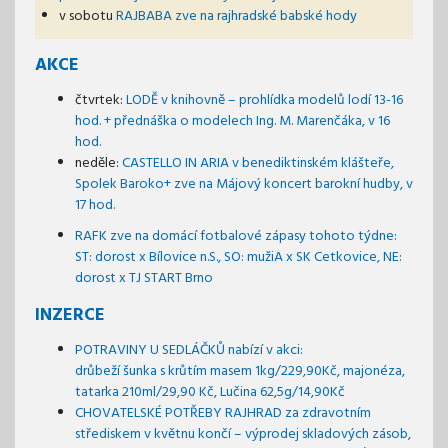
v sobotu
RAJBABA zve na rajhradské babské hody
AKCE
čtvrtek:
LODĚ v knihovně – prohlídka modelů lodí 13-16
hod. + přednáška o modelech Ing. M. Marenčáka, v 16
hod.
neděle:
CASTELLO IN ARIA v benediktinském klášteře,
Spolek Baroko+ zve na Májový koncert barokní hudby, v
17 hod.
RAFK zve na domácí fotbalové zápasy tohoto týdne:
ST: dorost x Bílovice n.S., SO: mužiA x SK Cetkovice, NE:
dorost x TJ START Brno
INZERCE
POTRAVINY U SEDLÁČKŮ nabízí v akci:
drůbeží šunka s krůtím masem 1kg/229,90Kč, majonéza,
tatarka 210ml/29,90 Kč, Lučina 62,5g/14,90Kč
CHOVATELSKÉ POTŘEBY RAJHRAD za zdravotním
střediskem v květnu končí – výprodej skladových zásob,