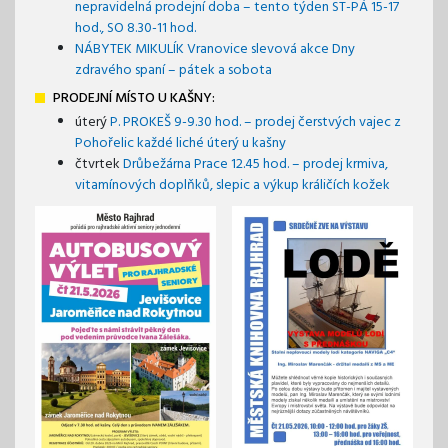
nepravidelná prodejní doba – tento týden ST-PÁ 15-17
hod., SO 8.30-11 hod.
NÁBYTEK MIKULÍK Vranovice slevová akce Dny
zdravého spaní – pátek a sobota
PRODEJNÍ MÍSTO U KAŠNY:
úterý
P. PROKEŠ 9-9.30 hod. – prodej čerstvých vajec z
Pohořelic každé liché úterý u kašny
čtvrtek
Drůbežárna Prace 12.45 hod. – prodej krmiva,
vitamínových doplňků, slepic a výkup králičích kožek