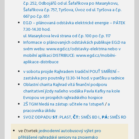
č.p. 252, Odbojářů od ul. Šafaříkova po Masarykovu,
Šafaříkova č.p. 757, Tyršova, Úvoz od ul. Tyršova a č.p.
667 po č.p. 651
EG.D – plánovaná odstávka elektrické energie – PÁTEK
7.30-14.30 hod.
ul. Masarykova levá strana od č.p. 100 po č.p. 117
Informace o plánovaných odstávkách publikuje EG.D na
svém webu: www.egd.cz/odstavky-elektrina
nebo v
mobilní aplikaci DISTRIBUCE: www.egd.cz/mobilni-
aplikace-distribuce
v sobotu projde Rajhradem tradiční POUŤ SMÍŘENÍ –
zastávka pro poutníky 13.30-14 hod. v parčíku u radnice
Oblastní charita Rajhrad vítá finanční podporu
charitativní jízdy našeho vodáka Pavla Kafky na kole
Evropou ve prospěch rajhradského hospice
ZŠ TGM hledá na zástup: učitele na 1.stupeň
/
a
pracovníka úklidu
SVOZ ODPADU
ST
: PLAST,
ČT:
SMĚS BD I.,
PÁ:
SMĚS RD
ve čtvrtek
jednodenní autobusový výlet pro
přihlášené rajhradské seniory na znojemsko