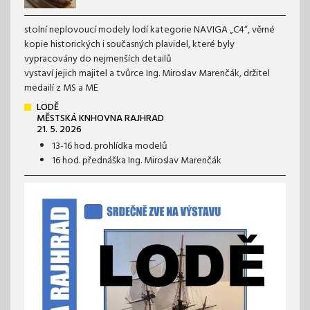
stolní neplovoucí modely lodí kategorie NAVIGA „C4“, věrné
kopie historických i současných plavidel, které byly
vypracovány do nejmenších detailů
vystaví jejich majitel a tvůrce Ing. Miroslav Marenčák, držitel
medailí z MS a ME
LODĚ
MĚSTSKÁ KNHOVNA RAJHRAD
21. 5. 2026
13-16 hod. prohlídka modelů
16 hod. přednáška Ing. Miroslav Marenčák