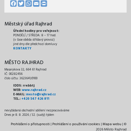
Facebook
Twitter
WhatsApp
Email
Print
Městský úřad Rajhrad
Úřední hodiny pro veřejnost:
PONDĚLÍ / STŘEDA: 8 – 17 hod.
(v čase oběda střídavý provoz)
jiné dny dle předchozí domluvy
KONTAKTY
MĚSTO RAJHRAD
Masarykova 32, 664 61 Rajhrad
IČ: 00282456
číslo účtu: 3623641/0100
IDDS: rrebbtj
WEB:
www.rajhrad.cz
E-MAIL:
mesto@rajhrad.cz
TEL.:
+420 547 426 811
nevyžádaná obchodní sdělení nezpracováváme
Dnes je 8. 8. 2026 / 32. (sudý) týden
Prohlášení o přístupnosti
|
Prohlášení o používání cookies
|
Mapa webu
| ©
2026 Město Rajhrad