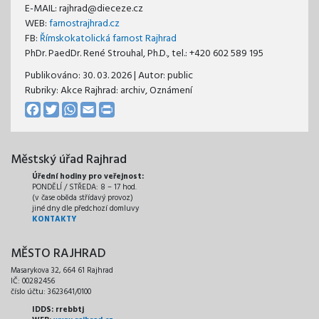
E-MAIL: rajhrad@dieceze.cz
WEB:
farnostrajhrad.cz
FB:
Římskokatolická farnost Rajhrad
PhDr. PaedDr. René Strouhal, Ph.D., tel.: +420 602 589 195
Publikováno:
30. 03. 2026
| Autor:
public
Rubriky: Akce Rajhrad: archiv, Oznámení
Facebook
Twitter
WhatsApp
Email
Print
Městský úřad Rajhrad
Úřední hodiny pro veřejnost:
PONDĚLÍ / STŘEDA: 8 – 17 hod.
(v čase oběda střídavý provoz)
jiné dny dle předchozí domluvy
KONTAKTY
MĚSTO RAJHRAD
Masarykova 32, 664 61 Rajhrad
IČ: 00282456
číslo účtu: 3623641/0100
IDDS: rrebbtj