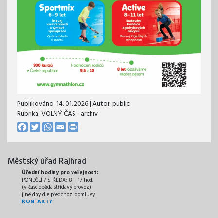
Publikováno:
14. 01. 2026
| Autor:
public
Rubrika: VOLNÝ ČAS - archiv
Facebook
Twitter
WhatsApp
Email
Print
Městský úřad Rajhrad
Úřední hodiny pro veřejnost:
PONDĚLÍ / STŘEDA: 8 – 17 hod.
(v čase oběda střídavý provoz)
jiné dny dle předchozí domluvy
KONTAKTY