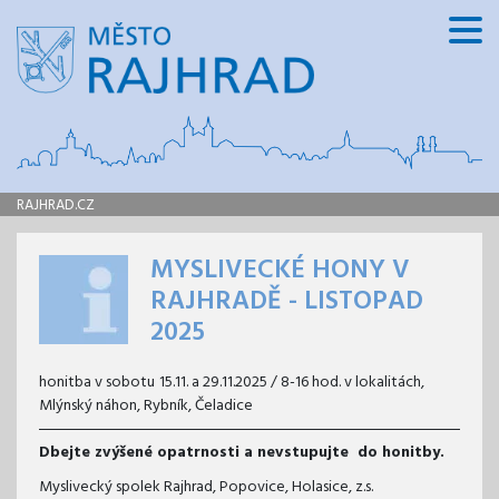
RAJHRAD.CZ
MYSLIVECKÉ HONY V
RAJHRADĚ - LISTOPAD
2025
honitba v sobotu
15.11. a 29.11.2025 / 8-16 hod. v lokalitách,
Mlýnský náhon, Rybník, Čeladice
Dbejte zvýšené opatrnosti a nevstupujte do honitby.
Myslivecký spolek Rajhrad, Popovice, Holasice, z.s.