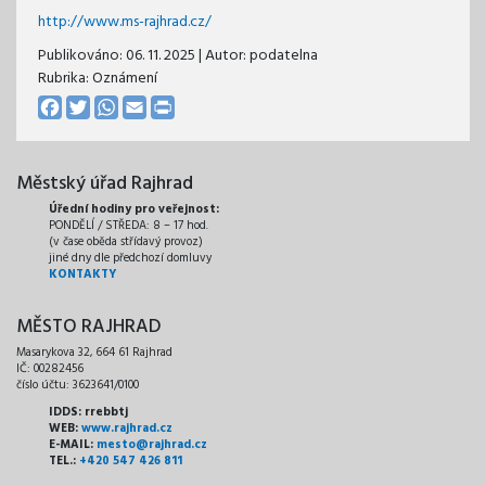
http://www.ms-rajhrad.cz/
Publikováno:
06. 11. 2025
| Autor:
podatelna
Rubrika: Oznámení
Facebook
Twitter
WhatsApp
Email
Print
Městský úřad Rajhrad
Úřední hodiny pro veřejnost:
PONDĚLÍ / STŘEDA: 8 – 17 hod.
(v čase oběda střídavý provoz)
jiné dny dle předchozí domluvy
KONTAKTY
MĚSTO RAJHRAD
Masarykova 32, 664 61 Rajhrad
IČ: 00282456
číslo účtu: 3623641/0100
IDDS: rrebbtj
WEB:
www.rajhrad.cz
E-MAIL:
mesto@rajhrad.cz
TEL.:
+420 547 426 811