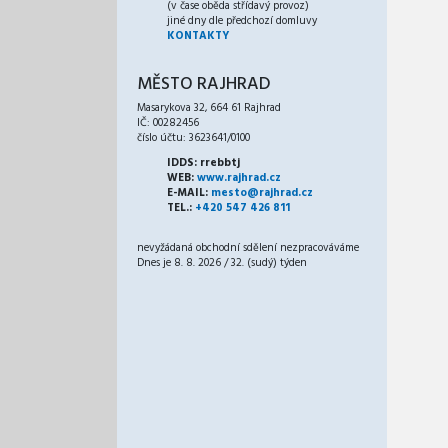
(v čase oběda střídavý provoz)
jiné dny dle předchozí domluvy
KONTAKTY
MĚSTO RAJHRAD
Masarykova 32, 664 61 Rajhrad
IČ: 00282456
číslo účtu: 3623641/0100
IDDS: rrebbtj
WEB:
www.rajhrad.cz
E-MAIL:
mesto@rajhrad.cz
TEL.:
+420 547 426 811
nevyžádaná obchodní sdělení nezpracováváme
Dnes je 8. 8. 2026 / 32. (sudý) týden